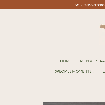
Gratis verzend
Ga
direct
naar
de
hoofdinhoud
HOME
MIJN VERHAA
SPECIALE MOMENTEN
L