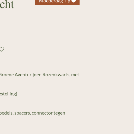
cht
Moederdag Tip ❤️
roene Aventurijnen Rozenkwarts, met
stelling)
 bedels, spacers, connector tegen