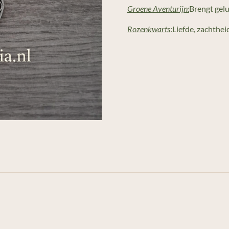
Groene Aventurijn:
Brengt gelu
Rozenkwarts
:
Liefde, zachthei