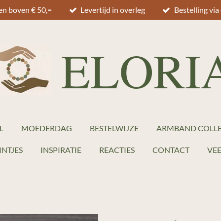
en boven € 50,=
Levertijd in overleg
Bestelling vi
ELORI
L
MOEDERDAG
BESTELWIJZE
ARMBAND COLLE
INTJES
INSPIRATIE
REACTIES
CONTACT
VEE