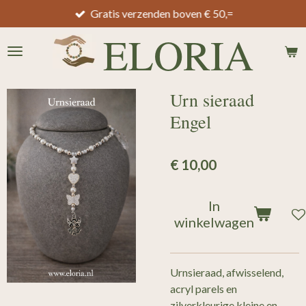
Gratis verzenden boven € 50,=
Ga
direct
ELORIA
naar
de
hoofdinhoud
Urn sieraad
Engel
€ 10,00
In
winkelwagen
Urnsieraad, afwisselend,
acryl parels en
zilverkleurige kleine en