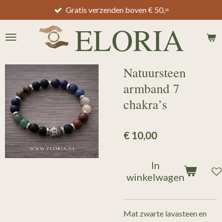
Gratis verzenden boven € 50,=
Ga
direct
ELORIA
naar
de
hoofdinhoud
Natuursteen
armband 7
chakra’s
€ 10,00
In
winkelwagen
Mat zwarte lavasteen en